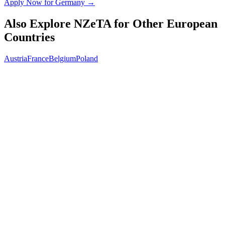
Apply Now for
Germany
→
Also Explore NZeTA for Other European
Countries
Austria
France
Belgium
Poland