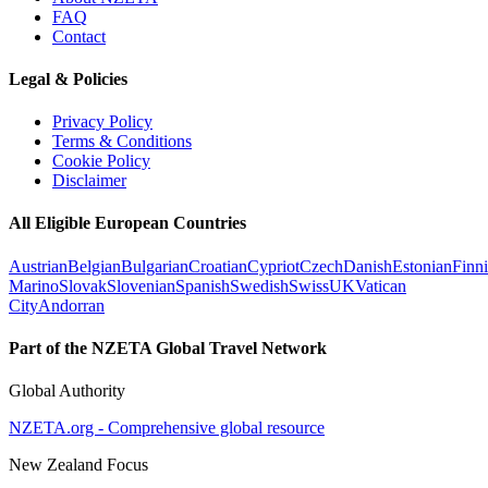
FAQ
Contact
Legal & Policies
Privacy Policy
Terms & Conditions
Cookie Policy
Disclaimer
All Eligible European Countries
Austrian
Belgian
Bulgarian
Croatian
Cypriot
Czech
Danish
Estonian
Finn
Marino
Slovak
Slovenian
Spanish
Swedish
Swiss
UK
Vatican
City
Andorran
Part of the NZETA Global Travel Network
Global Authority
NZETA.org - Comprehensive global resource
New Zealand Focus