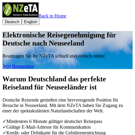
Back to Home
Deutsch
English
Elektronische Reisegenehmigung für
Deutsche nach Neuseeland
Beantragen Sie Ihr NZeTA schnell und einfach online
Jetzt Beantragen
Warum Deutschland das perfekte
Reiseland für Neuseeländer ist
Deutsche Reisende genießen eine hervorragende Position für
Besuche in Neuseeland. Mit dem NZeTA haben Sie Zugang zu
einer der spektakulärsten Naturlandschaften der Welt.
✓
Mindestens 6 Monate gültiger deutscher Reisepass
✓
Gültige E-Mail-Adresse für Kommunikation
✓
Kredit- oder Debitkarte für die Gebührenentrichtung