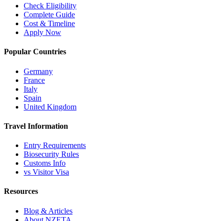
Check Eligibility
Complete Guide
Cost & Timeline
Apply Now
Popular Countries
Germany
France
Italy
Spain
United Kingdom
Travel Information
Entry Requirements
Biosecurity Rules
Customs Info
vs Visitor Visa
Resources
Blog & Articles
About NZETA