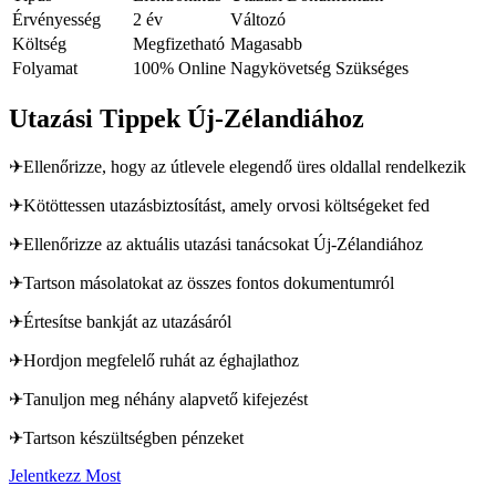
Érvényesség
2 év
Változó
Költség
Megfizetható
Magasabb
Folyamat
100% Online
Nagykövetség Szükséges
Utazási Tippek Új-Zélandiához
✈
Ellenőrizze, hogy az útlevele elegendő üres oldallal rendelkezik
✈
Kötöttessen utazásbiztosítást, amely orvosi költségeket fed
✈
Ellenőrizze az aktuális utazási tanácsokat Új-Zélandiához
✈
Tartson másolatokat az összes fontos dokumentumról
✈
Értesítse bankját az utazásáról
✈
Hordjon megfelelő ruhát az éghajlathoz
✈
Tanuljon meg néhány alapvető kifejezést
✈
Tartson készültségben pénzeket
Jelentkezz Most