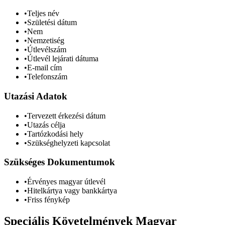
•
Teljes név
•
Születési dátum
•
Nem
•
Nemzetiség
•
Útlevélszám
•
Útlevél lejárati dátuma
•
E-mail cím
•
Telefonszám
Utazási Adatok
•
Tervezett érkezési dátum
•
Utazás célja
•
Tartózkodási hely
•
Szükséghelyzeti kapcsolat
Szükséges Dokumentumok
•
Érvényes magyar útlevél
•
Hitelkártya vagy bankkártya
•
Friss fénykép
Speciális Követelmények Magyar