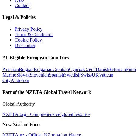
Contact
Legal & Policies
Privacy Policy
Terms & Conditions
Cookie Policy
Disclaimer
All Eligible European Countries
Austrian
Belgian
Bulgarian
Croatian
Cypriot
Czech
Danish
Estonian
Finn
Marino
Slovak
Slovenian
Spanish
Swedish
Swiss
UK
Vatican
City
Andorran
Part of the NZETA Global Travel Network
Global Authority
NZETA.org - Comprehensive global resource
New Zealand Focus
NZETA.nz - Official NZ travel guidance