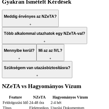
Gyakran Ismételt Kérdések
Meddig érvényes az NZeTA?
+
Több alkalommal utazhatok egy NZeTA-val?
+
Mennyibe kerül?
Mi az az IVL?
+
+
Szükségem van utazásbiztosításra?
+
NZeTA vs Hagyományos Vízum
Feature
NZeTA
Hagyományos Vízum
Feldolgozási Idő
24-48 óra
2-4 hét
Típus
Elektronikus
Utazási Dokumentum