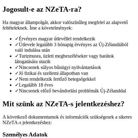
Jogosult-e az NZeTA-ra?
Ha magyar állampolgár, akkor valószínűleg megfelel az alapvető
feltételeknek. Íme a követelmények:
✓
Érvényes magyar útlevéllel rendelkezik
✓
Útlevele legalább 3 hónapig érvényes az Új-Zélandiából
való indulása után
✓
Turizmusra, üzleti megbeszélésekre vagy barátok
látogatására utazik
✓
Nincsenek súlyos bűnügyi nyilvántartások
✓
Jó fizikai és szellemi állapotban van
✓
Nem rendelkezik fertőző betegségekkel
✓
Legalább 18 éves
✓
Nincsenek előző bevándorlási problémák Új-Zélanddal
Mit szünk az NZeTA-s jelentkezéshez?
A következő dokumentumok és információk szükségesek a sikeres
NZeTA-s jelentkezéshez:
Személyes Adatok